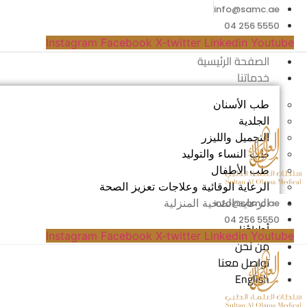
info@samc.ae
5550 256 04
Instagram
Facebook
X-twitter
Linkedin
Youtube
الصفحة الرئيسية
خدماتنا
طب الأسنان
الجلدية
التجميل والليزر
طب النساء والتوليد
طب الأطفال
الرعاية الوقائية وعلاجات تعزيز الصحة
الرعاية الصحية المنزلية
info@samc.ae
5550 256 04
أطباؤنا
Instagram
Facebook
X-twitter
Linkedin
Youtube
من نحن
تواصل معنا
English