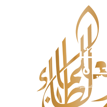
أكثر
ياة
رد ومعهد ماساتشوستس