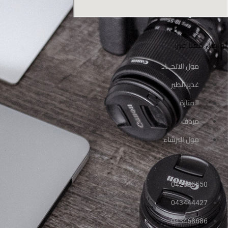
صل معنا عبر:
مول الاتحــاد
غدير الطير
المنارة
مردف
مول البرشاء
042565550
043444427
043468686