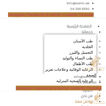
info@samc.ae
5550 256 04
Instagram
Facebook
X-twitter
Linkedin
Youtube
الصفحة الرئيسية
خدماتنا
طب الأسنان
الجلدية
التجميل والليزر
طب النساء والتوليد
طب الأطفال
الرعاية الوقائية وعلاجات تعزيز
الصحة
info@samc.ae
الرعاية الصحية المنزلية
5550 256 04
Instagram
Facebook
X-twitter
Linkedin
Youtube
أطباؤنا
من نحن
تواصل معنا