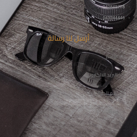
042845778
043244446
أرسل لنا رسالة